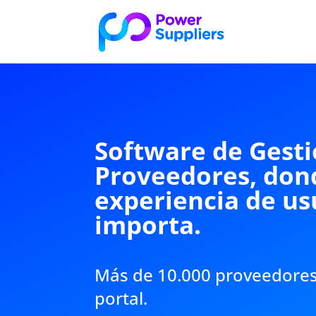
Software de Gesti
Proveedores, don
experiencia de us
importa.
Más de 10.000 proveedores 
portal.