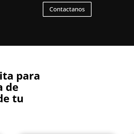
Contactanos
ita para
a de
de tu